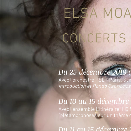
ELSA MOA
CONCERTS 
Du 25 décembre 2018 a
Avec l'orchestre PSL - Paris, Sci
Introduction et Rondo Capriccios
Du 10 au 15 décembre 
Avec l'ensemble L'Itinéraire | 
"Métamorphoses sur un thème d
Du 11 au 15 décembre 