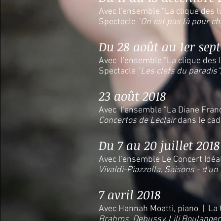
Avec l'ensemble "La clique des l
Spectacle
"On est pas là pour c
Du 28 août au 1er sep
Avec l'ensemble "La clique des l
Spectacle
"Les clefs du paradis"
23 août 2018
Avec l'ensemble "La Diane Franç
Concertos de Leclair
dans le cad
Du 7 au 20 juillet 2018
Avec l'ensemble Le Concert Idéal
Vivaldi-Piazzolla, Saisons - d'un 
7 avril 2018
Avec Hannah Moatti, piano | La 
Brahms, Debussy, Lili Boulanger