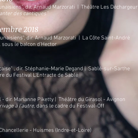
unaisiens", dir. Arnaud Marzorati | Théâtre Les
Déchargeurs
hanter des cantiques"
tembre 2018
unaisiens", dir. Arnaud Marzorati | La Côte Saint-André
, sous le balcon d'Hector
aise" , dir. Stéphanie-Marie Degand | Sablé-sur-Sarthe
re du Festival L'Entracte de Sablé
 - dir. Marianne Piketty | Théâtre du Girasol - Avignon
rivage à l'autre
, dans le cadre du Festival-Off
Chancellerie - Huismes (Indre-et-Loire)