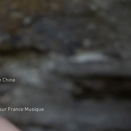
en Chine
" sur France Musique